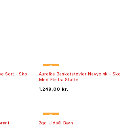
NY
e Sort - Sko
Aurelka Basketstøvler Navypink - Sko
Med Ekstra Støtte
1.249,00
kr.
NY
rant
2go Uldsål Børn