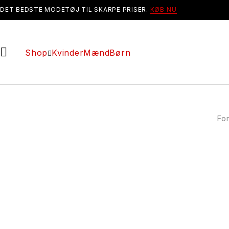
DET BEDSTE MODETØJ TIL SKARPE PRISER.
KØB NU
Shop
Kvinder
Mænd
Børn
Fo