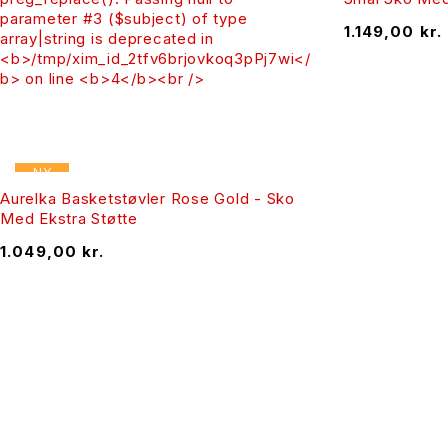
parameter #3 ($subject) of type
1.149,00
kr.
array|string is deprecated in
<b>/tmp/xim_id_2tfv6brjovkoq3pPj7wi</
b> on line <b>4</b><br />
NY
Aurelka Basketstøvler Rose Gold - Sko
Med Ekstra Støtte
1.049,00
kr.
Fashion Club er din genvej til moderne mode der er skrædde