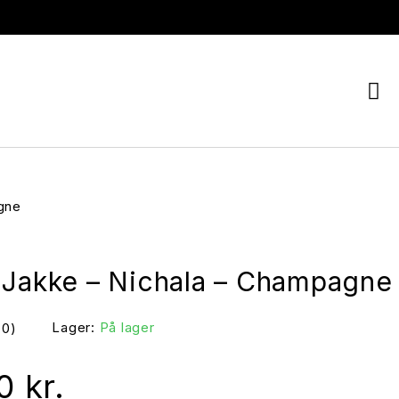
gne
 Jakke – Nichala – Champagne
Lager:
På lager
(0)
00
kr.