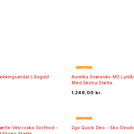
NY
ekkingsandal Lillaguld
Aurelka Snøresko M2 Lynlås
Med Ekstra Støtte
1.249,00
kr.
NY
ætte Velcrosko Sorthvid -
2go Quick Deo - Sko Deodo
 Ekstra Støtte