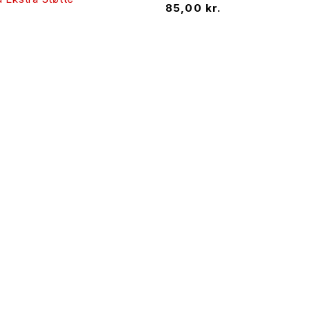
85,00
kr.
rsyet til dig og din krop.