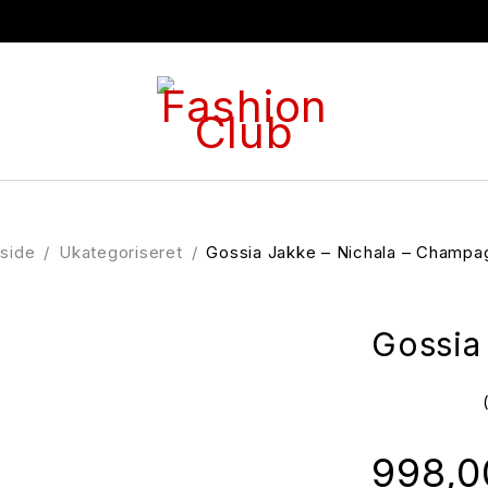
rside
/
Ukategoriseret
/
Gossia Jakke – Nichala – Champa
Gossia
ud af 5
998,