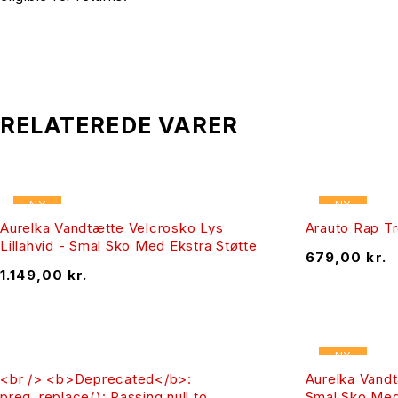
RELATEREDE VARER
NY
NY
Aurelka Vandtætte Velcrosko Lys
Arauto Rap Tr
Lillahvid - Smal Sko Med Ekstra Støtte
679,00
kr.
1.149,00
kr.
NY
<br /> <b>Deprecated</b>:
Aurelka Vandt
preg_replace(): Passing null to
Smal Sko Med