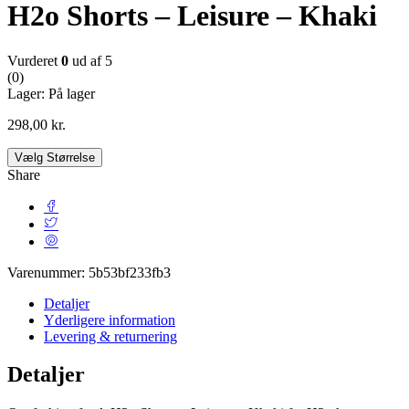
H2o Shorts – Leisure – Khaki
Vurderet
0
ud af 5
(0)
Lager:
På lager
298,00
kr.
Vælg Størrelse
Share
Varenummer:
5b53bf233fb3
Detaljer
Yderligere information
Levering & returnering
Detaljer