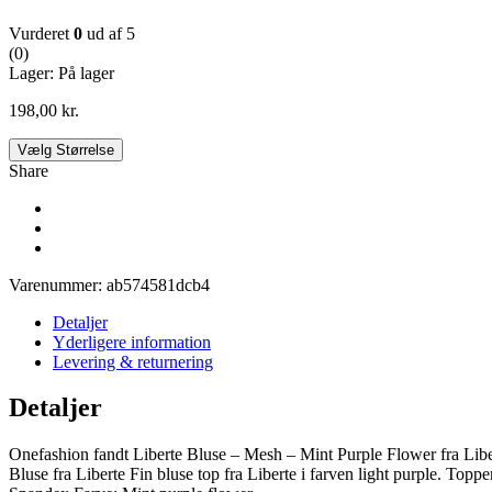
Vurderet
0
ud af 5
(0)
Lager:
På lager
198,00
kr.
Vælg Størrelse
Share
Varenummer:
ab574581dcb4
Detaljer
Yderligere information
Levering & returnering
Detaljer
Onefashion fandt Liberte Bluse – Mesh – Mint Purple Flower fra Libe
Bluse fra Liberte Fin bluse top fra Liberte i farven light purple. Top