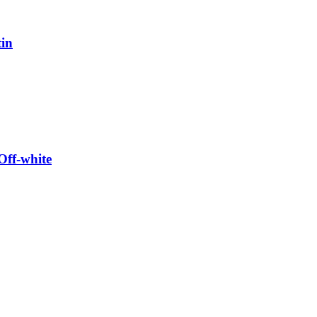
tin
Off-white