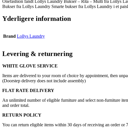
Onefashion fandt Lollys Laundry Bukser – Rita – Multi fra Lollys La
Bukser fra Lollys Laundry Smarte bukser fra Lollys Laundry i et paisle
Yderligere information
Brand
Lollys Laundry
Levering & returnering
WHITE GLOVE SERVICE
Items are delivered to your room of choice by appointment, then unpa
(Doorstep delivery does not include assembly)
FLAT RATE DELIVERY
An unlimited number of eligible furniture and select non-furniture item
and order total.
RETURN POLICY
You can return eligible items within 30 days of receiving an order or 