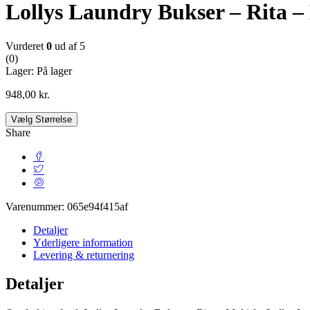
Lollys Laundry Bukser – Rita –
Vurderet
0
ud af 5
(0)
Lager:
På lager
948,00
kr.
Vælg Størrelse
Share
Varenummer:
065e94f415af
Detaljer
Yderligere information
Levering & returnering
Detaljer