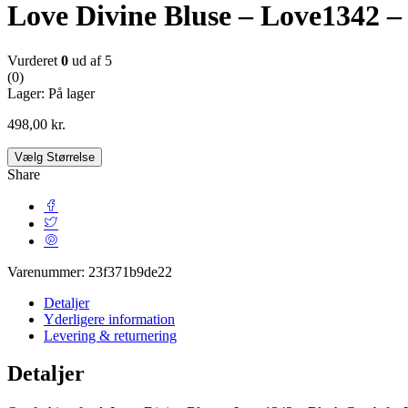
Love Divine Bluse – Love1342 
Vurderet
0
ud af 5
(0)
Lager:
På lager
498,00
kr.
Vælg Størrelse
Share
Varenummer:
23f371b9de22
Detaljer
Yderligere information
Levering & returnering
Detaljer