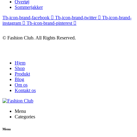
Overtøj
Sommerjakker
Tb-icon-brand-facebook
Tb-icon-brand-twitter
Tb-icon-brand-
instagram
Tb-icon-brand-pinterest
© Fashion Club. All Rights Reserved.
Hjem
Shop
Produkt
Blog
Om os
Kontakt os
Menu
Categories
Menu