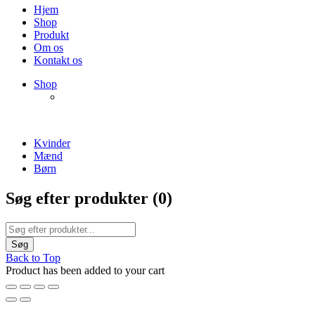
Hjem
Shop
Produkt
Om os
Kontakt os
NEW PRODUCTS
Shop
ENJOY FREE SHIPPING
The Chair Collection
The Best Lamps
Kvinder
Mænd
Børn
Søg efter produkter (
0
)
Back to Top
Product has been added to your cart