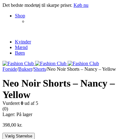
Det bedste modetøj til skarpe priser.
Køb nu
NEW PRODUCTS
Shop
ENJOY FREE SHIPPING
The Chair Collection
The Best Lamps
Kvinder
Mænd
Børn
Forside
/
Bukser
/
Shorts
/
Neo Noir Shorts – Nancy – Yellow
Neo Noir Shorts – Nancy –
Yellow
Vurderet
0
ud af 5
(0)
Lager:
På lager
398,00
kr.
Vælg Størrelse