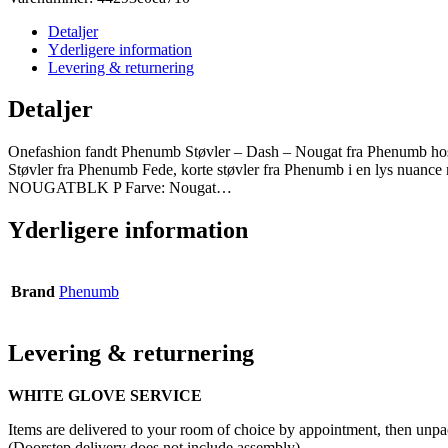
Detaljer
Yderligere information
Levering & returnering
Detaljer
Onefashion fandt Phenumb Støvler – Dash – Nougat fra Phenumb hos 
Støvler fra Phenumb Fede, korte støvler fra Phenumb i en lys nuance m
NOUGATBLK P Farve: Nougat…
Yderligere information
Brand
Phenumb
Levering & returnering
WHITE GLOVE SERVICE
Items are delivered to your room of choice by appointment, then unpa
(Doorstep delivery does not include assembly)