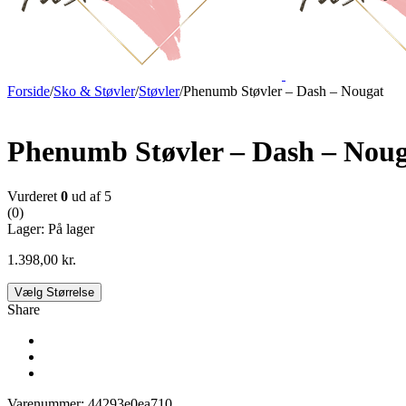
Forside
/
Sko & Støvler
/
Støvler
/
Phenumb Støvler – Dash – Nougat
Phenumb Støvler – Dash – Nou
Vurderet
0
ud af 5
(0)
Lager:
På lager
1.398,00
kr.
Vælg Størrelse
Share
Varenummer:
44293e0ea710