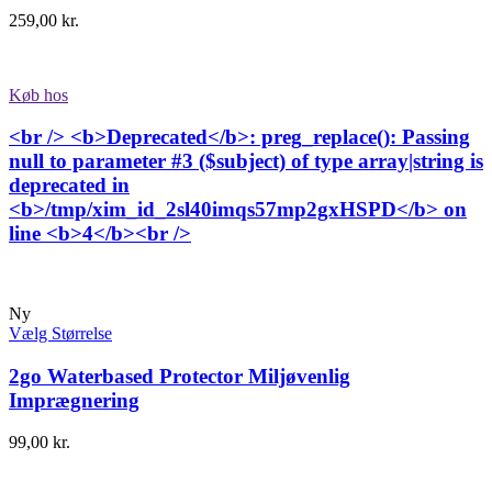
259,00
kr.
Køb hos
<br /> <b>Deprecated</b>: preg_replace(): Passing
null to parameter #3 ($subject) of type array|string is
deprecated in
<b>/tmp/xim_id_2sl40imqs57mp2gxHSPD</b> on
line <b>4</b><br />
Ny
Vælg Størrelse
2go Waterbased Protector Miljøvenlig
Imprægnering
99,00
kr.