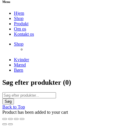
Menu
Hjem
Shop
Produkt
Om os
Kontakt os
NEW PRODUCTS
Shop
ENJOY FREE SHIPPING
The Chair Collection
The Best Lamps
Kvinder
Mænd
Børn
Søg efter produkter (
0
)
Back to Top
Product has been added to your cart