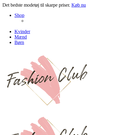
Det bedste modetøj til skarpe priser.
Køb nu
NEW PRODUCTS
Shop
ENJOY FREE SHIPPING
The Chair Collection
The Best Lamps
Kvinder
Mænd
Børn