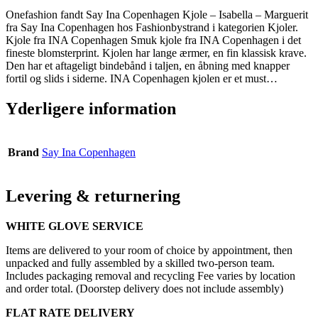
Onefashion fandt Say Ina Copenhagen Kjole – Isabella – Marguerit
fra Say Ina Copenhagen hos Fashionbystrand i kategorien Kjoler.
Kjole fra INA Copenhagen Smuk kjole fra INA Copenhagen i det
fineste blomsterprint. Kjolen har lange ærmer, en fin klassisk krave.
Den har et aftageligt bindebånd i taljen, en åbning med knapper
fortil og slids i siderne. INA Copenhagen kjolen er et must…
Yderligere information
Brand
Say Ina Copenhagen
Levering & returnering
WHITE GLOVE SERVICE
Items are delivered to your room of choice by appointment, then
unpacked and fully assembled by a skilled two-person team.
Includes packaging removal and recycling Fee varies by location
and order total. (Doorstep delivery does not include assembly)
FLAT RATE DELIVERY