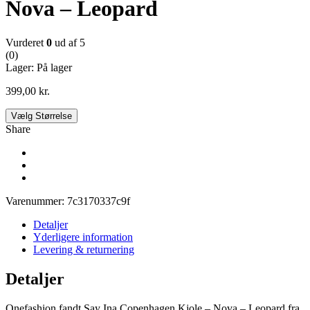
Nova – Leopard
Vurderet
0
ud af 5
(0)
Lager:
På lager
399,00
kr.
Vælg Størrelse
Share
Varenummer:
7c3170337c9f
Detaljer
Yderligere information
Levering & returnering
Detaljer
Onefashion fandt Say Ina Copenhagen Kjole – Nova – Leopard fra