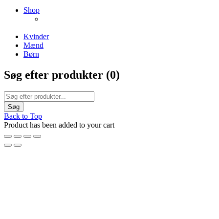
NEW PRODUCTS
Shop
ENJOY FREE SHIPPING
The Chair Collection
The Best Lamps
Kvinder
Mænd
Børn
Søg efter produkter (
0
)
Back to Top
Product has been added to your cart