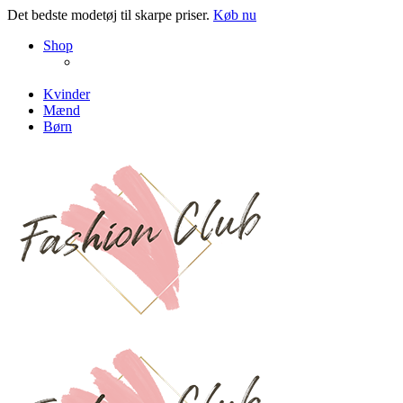
Det bedste modetøj til skarpe priser.
Køb nu
NEW PRODUCTS
Shop
ENJOY FREE SHIPPING
The Chair Collection
The Best Lamps
Kvinder
Mænd
Børn