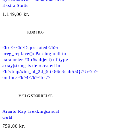
Ekstra Støtte
1.149,00
kr.
KØB HOS
<br /> <b>Deprecated</b>:
preg_replace(): Passing null to
parameter #3 ($subject) of type
array|string is deprecated in
<b>/tmp/xim_id_2dg5itk86c3chb55Q7Ur</b>
on line <b>4</b><br />
VÆLG STØRRELSE
NY
Arauto Rap Trekkingsandal
Guld
759,00
kr.