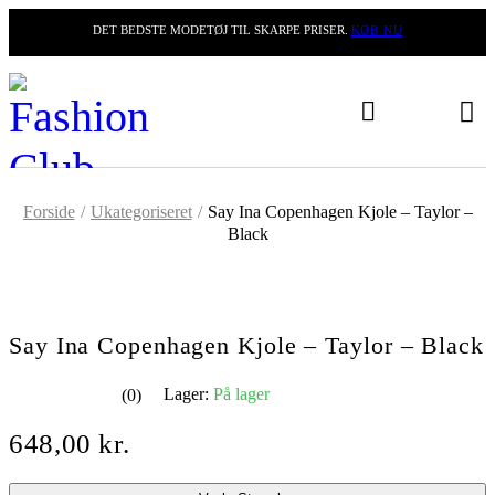
DET BEDSTE MODETØJ TIL SKARPE PRISER.
KØB NU
Forside
/
Ukategoriseret
/
Say Ina Copenhagen Kjole – Taylor –
Black
Say Ina Copenhagen Kjole – Taylor – Black
Lager:
På lager
(0)
ud af 5
648,00
kr.