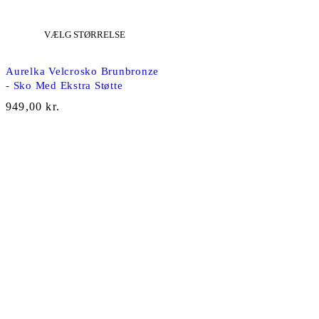
VÆLG STØRRELSE
NY
Aurelka Velcrosko Brunbronze
- Sko Med Ekstra Støtte
949,00
kr.
Fashion Club er din genvej til moderne mode der er
skræddersyet til dig og din krop.
TILMELD DIG NYHEDSBREVET