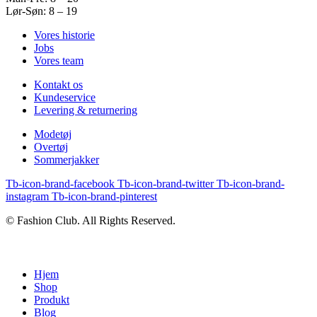
Lør-Søn: 8 – 19
Vores historie
Jobs
Vores team
Kontakt os
Kundeservice
Levering & returnering
Modetøj
Overtøj
Sommerjakker
Tb-icon-brand-facebook
Tb-icon-brand-twitter
Tb-icon-brand-
instagram
Tb-icon-brand-pinterest
© Fashion Club. All Rights Reserved.
Hjem
Shop
Produkt
Blog