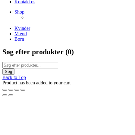
Kontakt os
NEW PRODUCTS
Shop
ENJOY FREE SHIPPING
The Chair Collection
The Best Lamps
Kvinder
Mænd
Børn
Søg efter produkter (
0
)
Back to Top
Product has been added to your cart