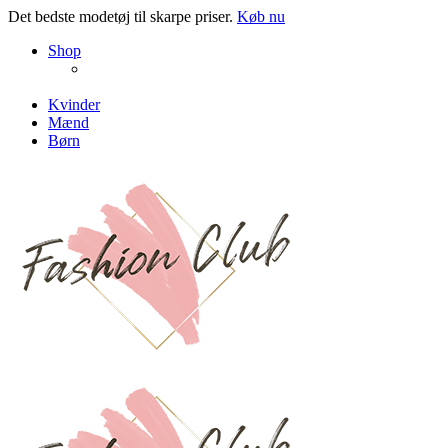
Det bedste modetøj til skarpe priser.
Køb nu
NEW PRODUCTS
Shop
ENJOY FREE SHIPPING
The Chair Collection
The Best Lamps
Kvinder
Mænd
Børn