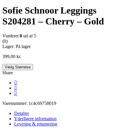
Sofie Schnoor Leggings
S204281 – Cherry – Gold
Vurderet
0
ud af 5
(0)
Lager:
På lager
399,00
kr.
Vælg Størrelse
Share
Varenummer:
1c4c69758019
Detaljer
Yderligere information
Levering & returnering