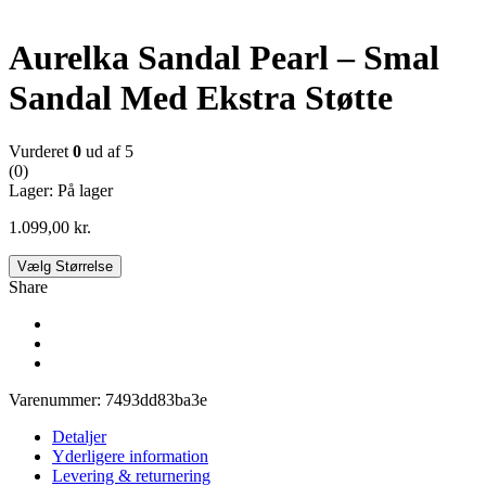
Ny
Aurelka Sandal Pearl – Smal
Sandal Med Ekstra Støtte
Vurderet
0
ud af 5
(0)
Lager:
På lager
1.099,00
kr.
Vælg Størrelse
Share
Varenummer:
7493dd83ba3e
Detaljer
Yderligere information
Levering & returnering