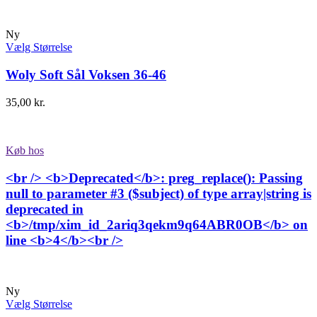
Ny
Vælg Størrelse
Woly Soft Sål Voksen 36-46
35,00
kr.
Køb hos
<br /> <b>Deprecated</b>: preg_replace(): Passing
null to parameter #3 ($subject) of type array|string is
deprecated in
<b>/tmp/xim_id_2ariq3qekm9q64ABR0OB</b> on
line <b>4</b><br />
Ny
Vælg Størrelse