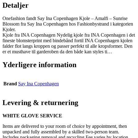
Detaljer
Onefashion fandt Say Ina Copenhagen Kjole – Amalfi – Sunrise
Blossom fra Say Ina Copenhagen hos Fashionbystrand i kategorien
Kjoler.
Kjole fra INA Copenhagen Nydelig kjole fra INA Copenhagen i det
fineste blomsterprint med bindebånd fortil INA Copenhagen kjolen
falder flot langs kroppen og passer perfekt til alle kropsformer. Den
er et musthave til garderoben da den både kan styles ti…
Yderligere information
Brand
Say Ina Copenhagen
Levering & returnering
WHITE GLOVE SERVICE
Items are delivered to your room of choice by appointment, then
unpacked and fully assembled by a skilled two-person team.
Includes packaging removal and recycling Fee varies by location