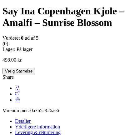
Say Ina Copenhagen Kjole –
Amalfi – Sunrise Blossom
Vurderet
0
ud af 5
(0)
Lager:
På lager
498,00
kr.
Vælg Størrelse
Share
Varenummer:
0a7b5c926ae6
Detaljer
Yderligere information
Levering & returnering